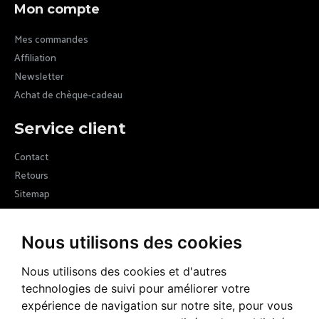
Mon compte
Mes commandes
Affiliation
Newsletter
Achat de chèque-cadeau
Service client
Contact
Retours
Sitemap
Newsletter
Nous utilisons des cookies
Devenez membre de la communauté Margot VII en vous inscrivant
à nos newsletters et recevez les nouvelles de la marque
Nous utilisons des cookies et d'autres
technologies de suivi pour améliorer votre
ENVOYER
expérience de navigation sur notre site, pour vous