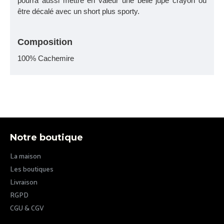
pourra aussi mettre en valeur une belle jupe crayon ou
être décalé avec un short plus sporty.
Composition
100% Cachemire
Notre boutique
La maison
Les boutiques
Livraison
RGPD
CGU & CGV