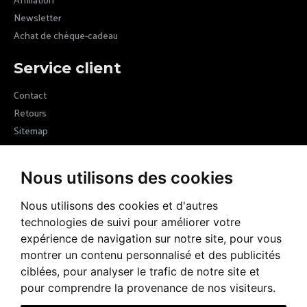
Newsletter
Achat de chèque-cadeau
Service client
Contact
Retours
Sitemap
Newsletter
Nous utilisons des cookies
Devenez membre de la communauté Margot VII en vous inscrivant
à nos newsletters et recevez les nouvelles de la marque
Nous utilisons des cookies et d'autres
technologies de suivi pour améliorer votre
ENVOYER
expérience de navigation sur notre site, pour vous
montrer un contenu personnalisé et des publicités
RGPD
J’ai lu et accepté la rubrique
ciblées, pour analyser le trafic de notre site et
pour comprendre la provenance de nos visiteurs.