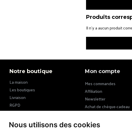
Produits corres
Il n’y a aucun produit cor
Notre boutique
Mon compte
La maison
Mes commandes
Les boutiques
Affiliation
Livraison
Newsletter
RGPD
Achat de chèque-cadeau
CGU & CGV
Nous utilisons des cookies