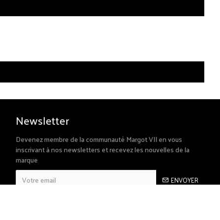
Newsletter
Devenez membre de la communauté Margot VII en vous
inscrivant à nos newsletters et recevez les nouvelles de la
marque
ENVOYER
RGPD
J’ai lu et accepté la rubrique