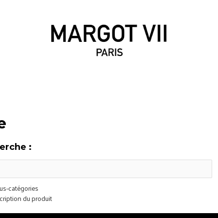
e
erche :
us-catégories
ription du produit