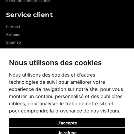
Achat de chèque-cadeau
Service client
Contact
Retours
Sitemap
Newsletter
Nous utilisons des cookies
Devenez membre de la communauté Margot VII en vous inscrivant
à nos newsletters et recevez les nouvelles de la marque
Nous utilisons des cookies et d'autres
technologies de suivi pour améliorer votre
ENVOYER
expérience de navigation sur notre site, pour vous
montrer un contenu personnalisé et des publicités
RGPD
J’ai lu et accepté la rubrique
ciblées, pour analyser le trafic de notre site et
pour comprendre la provenance de nos visiteurs.
J'accepte
Je refuse