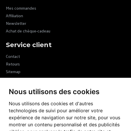
Mes commandes
Affiliation
Newsletter
Achat de chèque-cadeau
Service client
Contact
Retours
Sitemap
Newsletter
Nous utilisons des cookies
Devenez membre de la communauté Margot VII en vous inscrivant
à nos newsletters et recevez les nouvelles de la marque
Nous utilisons des cookies et d'autres
technologies de suivi pour améliorer votre
ENVOYER
expérience de navigation sur notre site, pour vous
montrer un contenu personnalisé et des publicités
RGPD
J’ai lu et accepté la rubrique