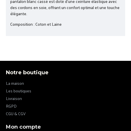
pantalon blanc cassé est doté d'une ceinture élastique avec
des cordons en soie, offrant un confort optimal et une touche
élégante.
Composition : Coton et Laine
Notre boutique
La maison
Les boutiques
Livraison
RGPD
CGU & CGV
Mon compte