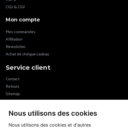
CGU & CGV
Mon compte
Mes commandes
Affiliation
Newsletter
Achat de chèque-cadeau
Service client
Contact
Retours
Sitemap
Newsletter
Nous utilisons des cookies
Devenez membre de la communauté Margot VII en vous inscrivant
à nos newsletters et recevez les nouvelles de la marque
Nous utilisons des cookies et d'autres