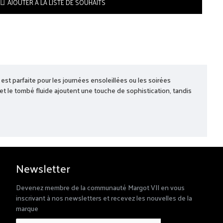
AJOUTER À LA LISTE DE SOUHAITS
st parfaite pour les journées ensoleillées ou les soirées
 et le tombé fluide ajoutent une touche de sophistication, tandis
Newsletter
Devenez membre de la communauté Margot VII en vous
inscrivant à nos newsletters et recevez les nouvelles de la
marque