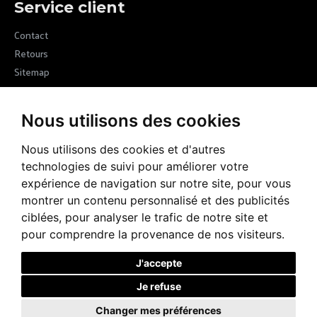
Service client
Contact
Retours
Sitemap
Newsletter
Nous utilisons des cookies
Devenez membre de la communauté Margot VII en vous inscrivant
à nos newsletters et recevez les nouvelles de la marque
Nous utilisons des cookies et d'autres
technologies de suivi pour améliorer votre
ENVOYER
expérience de navigation sur notre site, pour vous
montrer un contenu personnalisé et des publicités
RGPD
J’ai lu et accepté la rubrique
ciblées, pour analyser le trafic de notre site et
pour comprendre la provenance de nos visiteurs.
J'accepte
Je refuse
Copyright © 2026, Margot VII, tous droits réservés
Changer mes préférences