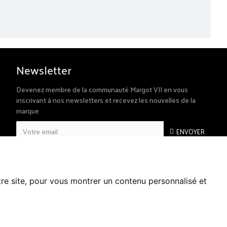
Newsletter
Devenez membre de la communauté Margot VII en vous
inscrivant à nos newsletters et recevez les nouvelles de la
marque
ENVOYER
RGPD
J’ai lu et accepté la rubrique
tre site, pour vous montrer un contenu personnalisé et