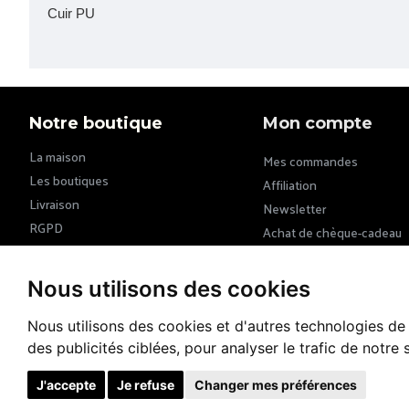
Cuir PU
Notre boutique
Mon compte
La maison
Mes commandes
Les boutiques
Affiliation
Livraison
Newsletter
RGPD
Achat de chèque-cadeau
CGU & CGV
Nous utilisons des cookies
Nous utilisons des cookies et d'autres technologies de
des publicités ciblées, pour analyser le trafic de notre
J'accepte
Je refuse
Changer mes préférences
Copyright © 2026, Margot VII, tous droits réservés