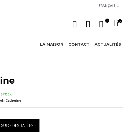
FRANÇAIS
0
0
LA MAISON
CONTACT
ACTUALITÉS
ine
 STOCK
el:
rCatherine
GUIDE DES TAILLES