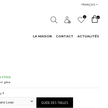
FRANÇAIS
0
0
LA MAISON
CONTACT
ACTUALITÉS
N STOCK
el:
gAva
o
GUIDE DES TAILLES